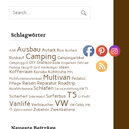
Schlagwörter
Ausbau
Autark
Bus
AGR
Bushack
Camping
Buskauf
Campingartikel
DIY
Drehkonsole
Campinggrill
Einparken
Fahrrad
Ideen
Fiamma
Gasgrill
Grill
Heckträger
Kofferraum
Korsika
Kühltruhe
MFL
Multivan
Pedaloc
Multifunktionslenkrad
Reisen
Reparatur
Roadtrip
Pflege
Schlafen
Rückfahrkamera
Servicestellung VW T5
T5
Surferbus
Sicherheit
Solarmodul
U-Profil
VW
Vanlife
Verbraucher
VW Caddy
VW
Zubehör
Zweitbatterie
T5
Zahnriemen
Neueste Beiträge