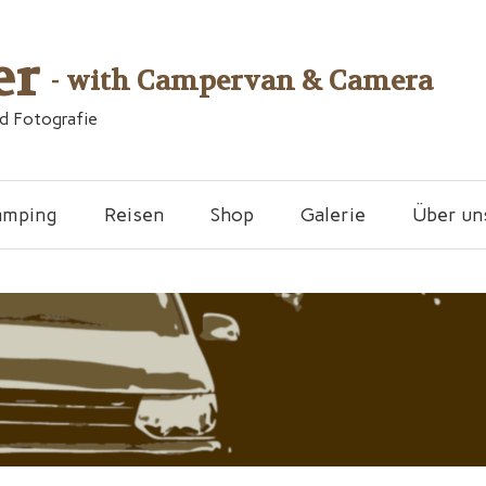
er
- with Campervan & Camera
nd Fotografie
amping
Reisen
Shop
Galerie
Über un