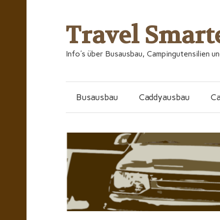
Travel Smart
Info's über Busausbau, Campingutensilien u
Busausbau
Caddyausbau
C