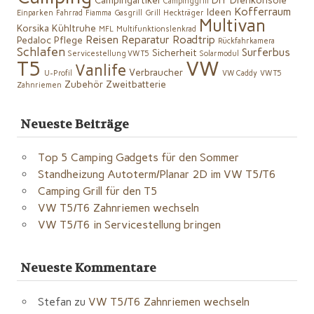
Campingartikel
DIY
Drehkonsole
Campinggrill
Kofferraum
Ideen
Einparken
Fahrrad
Fiamma
Gasgrill
Grill
Heckträger
Multivan
Korsika
Kühltruhe
MFL
Multifunktionslenkrad
Reisen
Reparatur
Roadtrip
Pedaloc
Pflege
Rückfahrkamera
Schlafen
Surferbus
Sicherheit
Servicestellung VW T5
Solarmodul
VW
T5
Vanlife
Verbraucher
U-Profil
VW Caddy
VW T5
Zubehör
Zweitbatterie
Zahnriemen
Neueste Beiträge
Top 5 Camping Gadgets für den Sommer
Standheizung Autoterm/Planar 2D im VW T5/T6
Camping Grill für den T5
VW T5/T6 Zahnriemen wechseln
VW T5/T6 in Servicestellung bringen
Neueste Kommentare
Stefan
zu
VW T5/T6 Zahnriemen wechseln